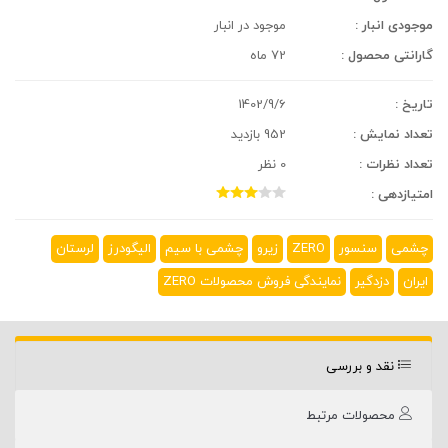
موجودی انبار :
موجود در انبار
گارانتی محصول :
72 ماه
تاریخ :
1402/9/6
تعداد نمایش :
952 بازدید
تعداد نظرات :
0 نظر
امتیازدهی :
چشمی
سنسور
ZERO
زیرو
چشمی با سیم
الیگودرز
لرستان
ایران
دزدگیر
نمایندگی فروش محصولات ZERO
نقد و بررسی
محصولات مرتبط