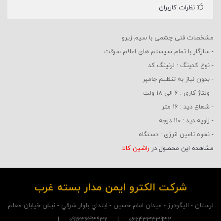
نظرات کاربران
مشخصات فنی چشمی با سیم زیرو
- سازگار با تمام سیستم های اعلام سرقت
- نوع کدینگ : لرنینگ کد
- بدون نیاز به تنظیم جامپر
- ولتاژ کاری : 6 الی 18 ولت
- شعاع دید : 16 متر
- زاویه دید : 110 درجه
- نحوه تامین انرژی : دستگاه
مشاهده این محصول در
راشین کالا
شرکت الکترو ايمن مدار بسته غرب
لرستان - اليگودرز - ميدان امام حسين - ابتداي بلوار شرقي - نبش خيابان معلم
06643333932 | 09163643932 |