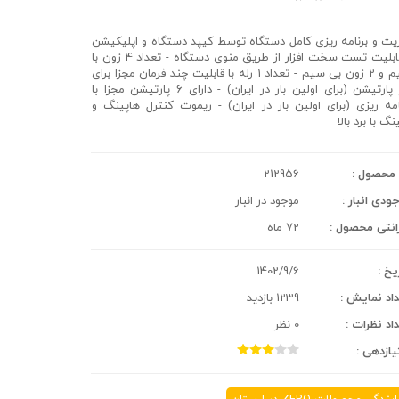
یت و برنامه ریزی کامل دستگاه توسط کیپد دستگاه و اپلیکیشن
- قابلیت تست سخت افزار از طریق منوی دستگاه - تعداد 4 زون با
سیم و 2 زون بی سیم - تعداد 1 رله با قابلیت چند فرمان مجزا برای
هر پارتیشن (برای اولین بار در ایران) - دارای 6 پارتیشن مجزا با
امه ریزی (برای اولین بار در ایران) - ریموت کنترل هاپینگ و
نگ با برد بالا
محصول :
212956
ودی انبار :
موجود در انبار
انتی محصول :
72 ماه
یخ :
1402/9/6
اد نمایش :
1239 بازدید
اد نظرات :
0 نظر
یازدهی :