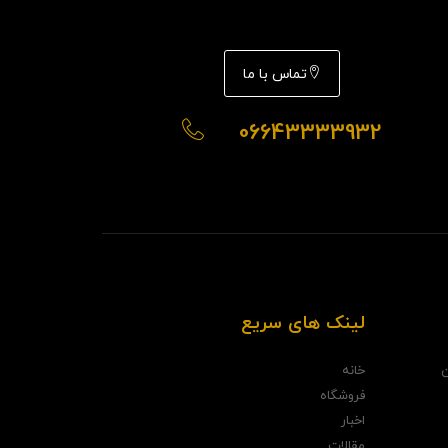
تماس با ما
06643333932
لینک های سریع
ن
خانه
فروشگاه
اخبار
مقالات