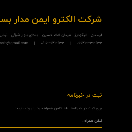
شرکت الکترو ايمن مدار بس
لرستان - اليگودرز - ميدان امام حسين - ابتداي بلوار شرقي - نبش
06643333932 | 09163643932 | madarbastehgharb@gmail.com
ثبت در خبرنامه
برای ثبت در خبرنامه لطفا تلفن همراه خود را وارد نمایید: