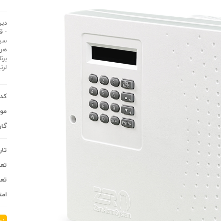
دیر
برن
لرنی
کد 
موج
گار
تار
تعد
تعد
امت