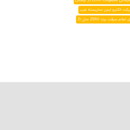
یندگی محصولات ZERO در لرستان
کت الکترو ایمن مداربسته غرب
 اعلام سرقت برند ZERO مدل Z1