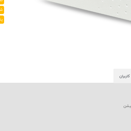
نما
شر
پنل
کاربران
کیشن