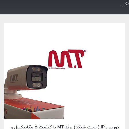
گالري تصاوير
Video Surveillance Systems (CCTV)
دوربین IP ( تحت شبکه) برند MT با کیفیت 5 مگاپیکسل و دید در شب رنگی
دوربین IP ( تحت شبکه) برند MT با کیفیت 5 مگاپیکسل و