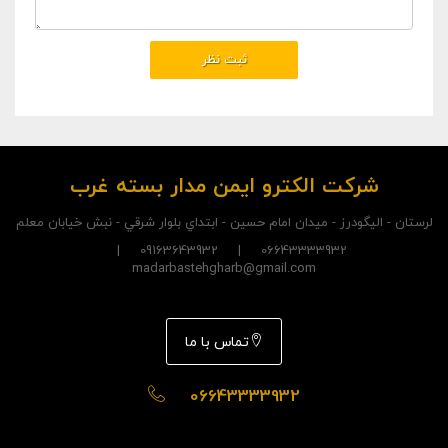
شرکت الکترو ايمن مدار بسته غرب
لرستان - اليگودرز - ميدان امام حسين - ابتداي بلوار شرقي - نبش خيابان معلم
06643333932 | 09163643932 |
madarbastehgharb@gmail.com
تماس با ما
06643333932