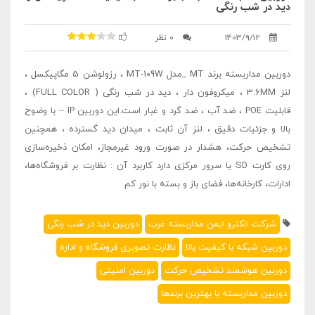
دید در شب رنگی
1403/9/12
0 نظر
دوربین مداربسته برند MT _مدل MT-109W ، رزولوشن 5 مگاپیکسل ،
لنز 3.6MM ، میکروفون دار ، دید در شب رنگی ( FULL COLOR) ،
قابلیت POE ، ضد آب ، ضد گرد و غبار است.این دوربین IP – با وضوح
بالا و جزئیات دقیق ، لنز آن ثابت ، میدان دید گسترده ، همچنین
تشخیص حرکت، هشدار در صورت ورود غیرمجاز، امکان ذخیره‌سازی
روی کارت SD یا سرور مرکزی دارد کاربرد آن : نظارت بر فروشگاه‌ها،
ادارات، کارخانه‌ها، فضای باز و بسته با نور کم
شرکت الکترو ایمن مداربسته غرب
دوربین دید در شب رنگی
دوربین شبکه با کیفیت بالا
نظارت تصویری فروشگاه و اداره
دوربین هوشمند تشخیص حرکت
دوربین امنیتی
دوربین مداربسته با بهترین برندها