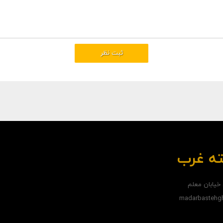
ته غرب
 خيابان معلم