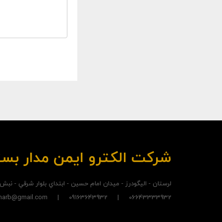
شرکت الکترو ايمن مدار بس
لرستان - اليگودرز - ميدان امام حسين - ابتداي بلوار شرقي - نبش
06643333932 | 09163643932 | madarbastehgharb@gmail.com