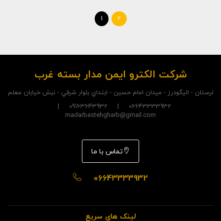
1
2
شرکت الکترو ايمن مدار بسته غرب
لرستان - اليگودرز - ميدان امام حسين - ابتداي بلوار شرقي - نبش خيابان معلم
06643333932 | 09163643932 |
madarbastehgharb@gmail.com
تماس با ما
06643333932
لینک های سریع