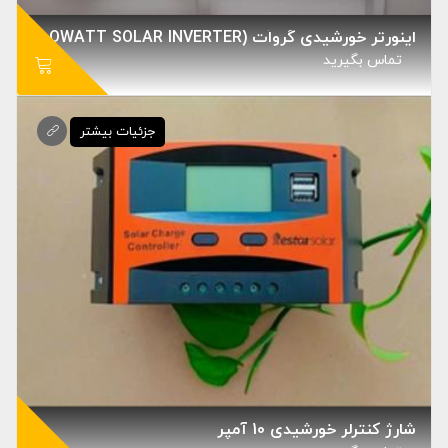
اینورتر خورشیدی گرواَت (GROWATT SOLAR INVERTER)
تماس بگيريد
شارژ کنترلر خورشیدی 10 آمپر