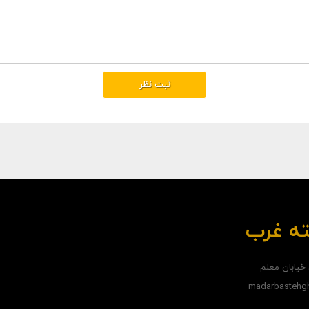
ته غرب
 خيابان معلم