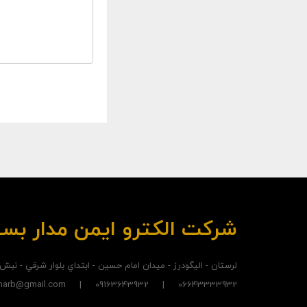
شرکت الکترو ايمن مدار بس
لرستان - اليگودرز - ميدان امام حسين - ابتداي بلوار شرقي - نبش
06643333932 | 09163643932 | madarbastehgharb@gmail.com