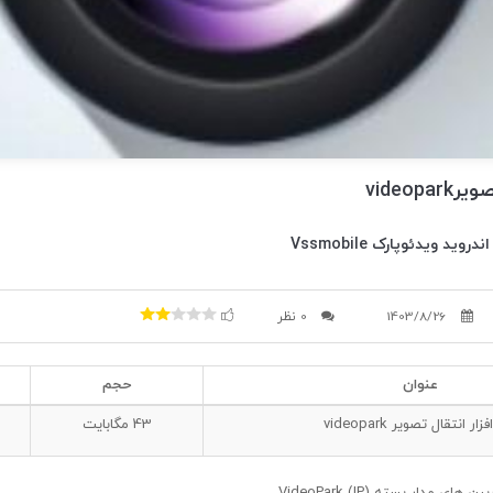
videop
وید ویدئوپارک Vssmobile
1403/8/26
0 نظر
عنوان
حجم
زار انتقال تصویر videopark
43
مگابایت
ای مدار بسته (IP) VideoPark