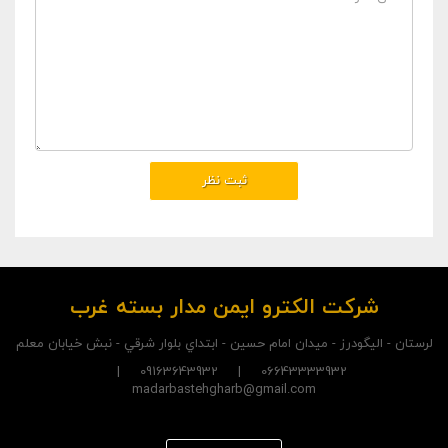
شرکت الکترو ايمن مدار بسته غرب
لرستان - اليگودرز - ميدان امام حسين - ابتداي بلوار شرقي - نبش خيابان معلم
06643333932 | 09163643932 |
madarbastehgharb@gmail.com