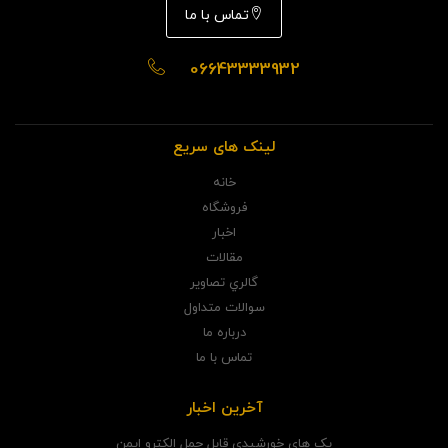
تماس با ما
06643333932
لینک های سریع
خانه
فروشگاه
اخبار
مقالات
گالري تصاوير
سوالات متداول
درباره ما
تماس با ما
آخرین اخبار
پک های خورشیدی قابل حمل الکترو ایمن