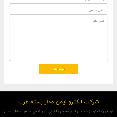
شرکت الکترو ايمن مدار بسته غرب
لرستان - اليگودرز - ميدان امام حسين - ابتداي بلوار شرقي - نبش خيابان معلم