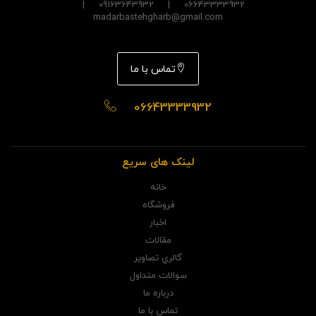
06643333932 | 09163643932 |
madarbastehgharb@gmail.com
تماس با ما
06643333932
لینک های سریع
خانه
فروشگاه
اخبار
مقالات
گالري تصاوير
سوالات متداول
درباره ما
تماس با ما