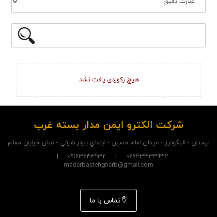
هیچ رکوردی یافت نشد.
شرکت الکترو ايمن مدار بسته غرب
لرستان - اليگودرز - ميدان امام حسين - ابتداي بلوار شرقي - نبش خيابان معلم
06643333932 | 09163643932 |
madarbastehgharb@gmail.com
تماس با ما