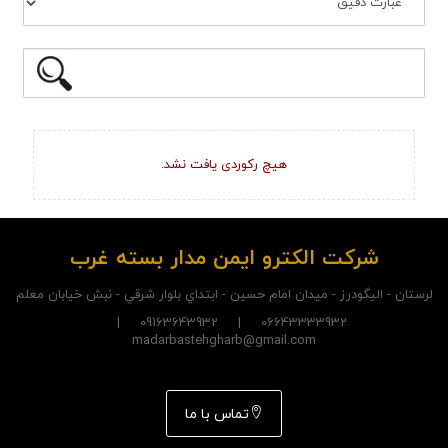
هیچ رکوردی یافت نشد.
شرکت الکترو ايمن مدار بسته غرب
لرستان - اليگودرز - ميدان امام حسين - ابتداي بلوار شرقي - نبش خيابان معلم
06643333932 | 09163643932 |
madarbastehgharb@gmail.com
تماس با ما