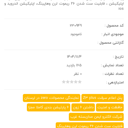
اپلیکیشن ، قابلیت ست شدن ۲۶ ریموت لرن وهاپینگ، اپلیکیشن اندروید و
ios
کد محصول :
230949
موجودی انبار :
ناموجود
گارانتی محصول :
تاریخ :
1404/11/4
تعداد نمایش :
165 بازدید
تعداد نظرات :
0 نظر
امتیازدهی :
پنل اعلام سرقت Z3 plus
نمایندگی محصولات zero در لرستان
حافظت و امنیت
داشتن ۶ زون
۶ پارتیشن بندی کاملا مجزا
شرکت الکترو ایمن مداربسته غرب
قابلیت ست شدن ۲۶ ریموت لرن وهاپینگ