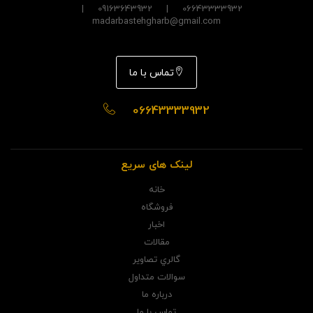
06643333932 | 09163643932 |
madarbastehgharb@gmail.com
تماس با ما
06643333932
لینک های سریع
خانه
فروشگاه
اخبار
مقالات
گالري تصاوير
سوالات متداول
درباره ما
تماس با ما