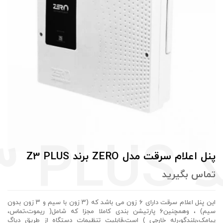
پنل اعلام سرقت مدل ZERO برند Z3 PLUS
تماس بگيريد
این پنل اعلام سرقت دارای ۶ زون می باشد که (۳ زون با سیم و ۳ زون بدون
سیم) ، وهمچنین۶ پارتیشن بندی کاملا مجزا که شامل( ریموت،تماس،
پیامک،بلندگو،رله خارجی ) است،قابلیت تنظیمات دستگاه از طریق دیاگ