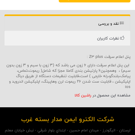
نقد و بررسی
نظرات کاربران
پنل اعلام سرقت Z3 plus :
این پنل اعلام سرقت دارای ۶ زون می باشد که (۳ زون با سیم و ۳ زون بدون
سیم) ، وهمچنین۶ پارتیشن بندی کاملا مجزا که شامل( ریموت،تماس،
پیامک،بلندگو،رله خارجی ) است،قابلیت تنظیمات دستگاه از طریق دیاگ
اپلیکیشن ، قابلیت ست شدن ۲۶ ریموت لرن وهاپینگ، اپلیکیشن اندروید و
ios
مشاهده این محصول در
راشین کالا
شرکت الکترو ايمن مدار بسته غرب
لرستان - اليگودرز - ميدان امام حسين - ابتداي بلوار شرقي - نبش خيابان معلم